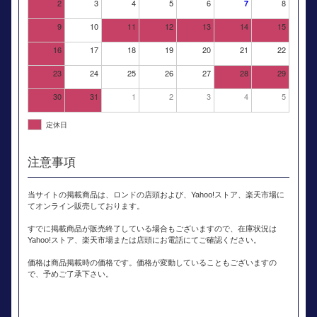
2
3
4
5
6
8
7
9
10
11
12
13
14
15
16
17
18
19
20
21
22
23
24
25
26
27
28
29
30
31
1
2
3
4
5
定休日
注意事項
当サイトの掲載商品は、ロンドの店頭および、Yahoo!ストア、楽天市場に
てオンライン販売しております。
すでに掲載商品が販売終了している場合もございますので、在庫状況は
Yahoo!ストア、楽天市場または店頭にお電話にてご確認ください。
価格は商品掲載時の価格です。価格が変動していることもございますの
で、予めご了承下さい。