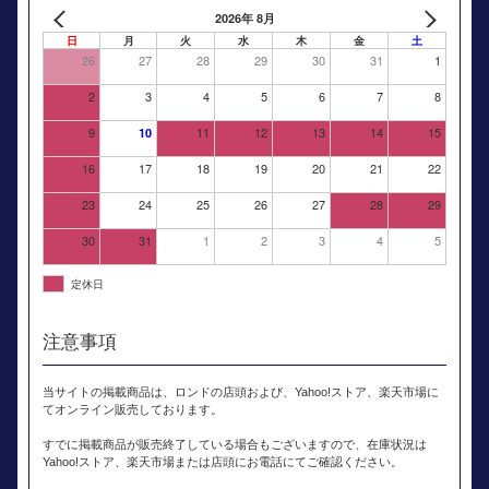
2026年 8月
日
月
火
水
木
金
土
26
27
28
29
30
31
1
2
3
4
5
6
7
8
9
11
12
13
14
15
10
16
17
18
19
20
21
22
23
24
25
26
27
28
29
30
31
1
2
3
4
5
定休日
注意事項
当サイトの掲載商品は、ロンドの店頭および、Yahoo!ストア、楽天市場に
てオンライン販売しております。
すでに掲載商品が販売終了している場合もございますので、在庫状況は
Yahoo!ストア、楽天市場または店頭にお電話にてご確認ください。