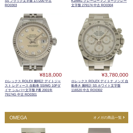
SS ブラック文字盤 177200 中古
K18WG グレーローマン ダークグレー
RO0303
文字盤 279174 中古 RO0304
¥818,000
¥3,780,000
ロレックス ROLEX 腕時計 デイトジャ
ロレックス ROLEX デイトナ メンズ 自
スト レディース 自動巻 SS/WG 10Pダ
動巻き 腕時計 SS ホワイト文字盤
イヤ シルバー文字盤 P番 2001年
116520 中古 RO0302
79174G 中古 RO0301
OMEGA
オメガの商品一覧