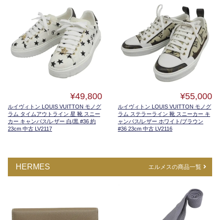
¥49,800
¥55,000
ルイヴィトン LOUIS VUITTON モノグ
ルイヴィトン LOUIS VUITTON モノグ
ラム タイムアウトライン 星 靴 スニー
ラム ステラーライン 靴 スニーカー キ
カー キャンバス/レザー 白/黒 #36 約
ャンバス/レザー ホワイト/ブラウン
23cm 中古 LV2117
#36 23cm 中古 LV2116
HERMES
エルメスの商品一覧