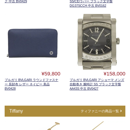
ク 中古 BV0429
SS/CE/ラバー ブラック文字盤
DG37SCCH 中古 BV0162
¥59,800
¥158,000
ブルガリ BVLGARI ラウンドファスナ
ブルガリ BVLGARI アショーマ メンズ
ー 長財布 レザー ネイビー 美品
自動巻き 腕時計 SS ブラック文字盤
BV0428
AA43S 中古 BV0427
Tiffany
ティファニーの商品一覧