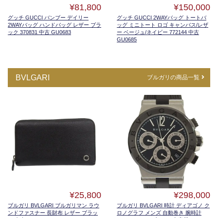
¥81,800
¥150,000
グッチ GUCCI バンブー デイリー
グッチ GUCCI 2WAYバッグ トートバ
2WAYバッグ ハンドバッグ レザー ブラ
ッグ ミニトート ロゴ キャンバス/レザ
ック 370831 中古 GU0683
ー ベージュ/ネイビー 772144 中古
GU0685
BVLGARI
ブルガリの商品一覧
¥25,800
¥298,000
ブルガリ BVLGARI ブルガリマン ラウ
ブルガリ BVLGARI 時計 ディアゴノ ク
ンドファスナー 長財布 レザー ブラッ
ロノグラフ メンズ 自動巻き 腕時計