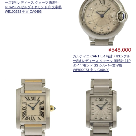
ーズSM レディース クォーツ 腕時計
K18WG ベゼルダイヤモンド 白文字盤
WE1002S3 中古 CA0493
¥548,000
カルティエ CARTIER 時計 バロンブル
ーSM レディース クォーツ 腕時計 11P
ダイヤモンド SS シルバー文字盤
WE902073 中古 CA0490