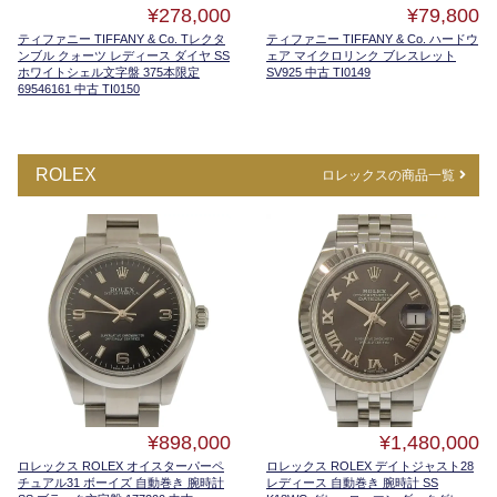
¥278,000
¥79,800
ティファニー TIFFANY & Co. Tレクタ
ティファニー TIFFANY & Co. ハードウ
ンブル クォーツ レディース ダイヤ SS
ェア マイクロリンク ブレスレット
ホワイトシェル文字盤 375本限定
SV925 中古 TI0149
69546161 中古 TI0150
ROLEX
ロレックスの商品一覧
¥898,000
¥1,480,000
ロレックス ROLEX オイスターパーペ
ロレックス ROLEX デイトジャスト28
チュアル31 ボーイズ 自動巻き 腕時計
レディース 自動巻き 腕時計 SS