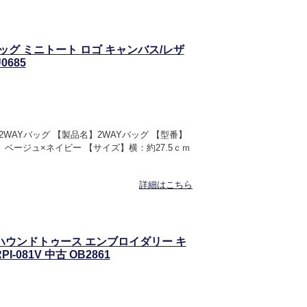
バッグ ミニトート ロゴ キャンバス/レザ
0685
2WAYバッグ 【製品名】2WAYバッグ 【型番】
ー】ベージュ×ネイビー 【サイズ】横：約27.5ｃｍ
詳細はこちら
ハウンドトゥース エンブロイダリー キ
-081V 中古 OB2861