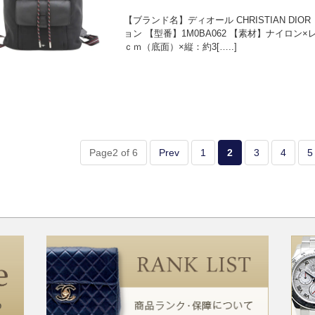
【ブランド名】ディオール CHRISTIAN D
ョン 【型番】1M0BA062 【素材】ナイロン
ｃｍ（底面）×縦：約3[…..]
Page2 of 6
Prev
1
2
3
4
5