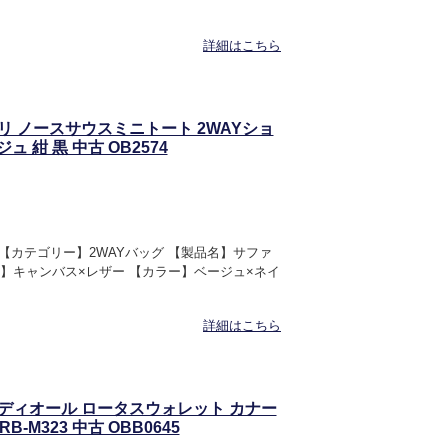
詳細はこちら
サファリ ノースサウスミニトート 2WAYショ
 紺 黒 中古 OB2574
OR 【カテゴリー】2WAYバッグ 【製品名】サファ
材】キャンバス×レザー 【カラー】ベージュ×ネイ
詳細はこちら
レディディオール ロータスウォレット カナー
-M323 中古 OBB0645