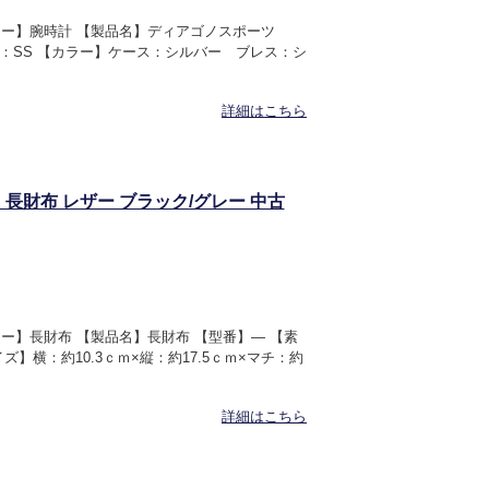
ゴリー】腕時計 【製品名】ディアゴノスポーツ
ス：SS 【カラー】ケース：シルバー ブレス：シ
詳細はこちら
ト 長財布 レザー ブラック/グレー 中古
リー】長財布 【製品名】長財布 【型番】― 【素
】横：約10.3ｃｍ×縦：約17.5ｃｍ×マチ：約
詳細はこちら