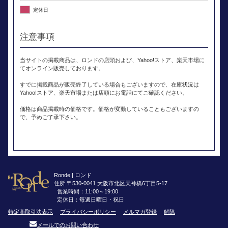
定休日
注意事項
当サイトの掲載商品は、ロンドの店頭および、Yahoo!ストア、楽天市場に
てオンライン販売しております。
すでに掲載商品が販売終了している場合もございますので、在庫状況は
Yahoo!ストア、楽天市場または店頭にお電話にてご確認ください。
価格は商品掲載時の価格です。価格が変動していることもございますの
で、予めご了承下さい。
Ronde | ロンド
住所 〒530-0041 大阪市北区天神橋6丁目5-17
営業時間：11:00～19:00
定休日：毎週日曜日・祝日
特定商取引法表示
プライバシーポリシー
メルマガ登録
解除
メールでのお問い合わせ