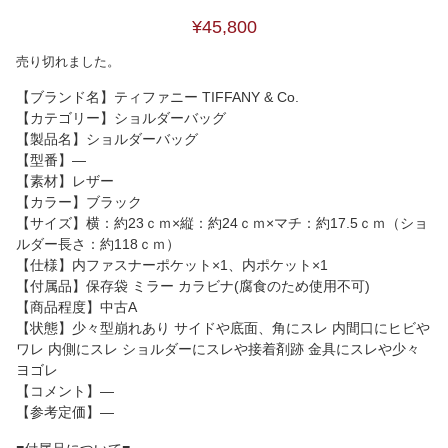
¥45,800
売り切れました。
【ブランド名】ティファニー TIFFANY & Co.
【カテゴリー】ショルダーバッグ
【製品名】ショルダーバッグ
【型番】―
【素材】レザー
【カラー】ブラック
【サイズ】横：約23ｃｍ×縦：約24ｃｍ×マチ：約17.5ｃｍ（ショ
ルダー長さ：約118ｃｍ）
【仕様】内ファスナーポケット×1、内ポケット×1
【付属品】保存袋 ミラー カラビナ(腐食のため使用不可)
【商品程度】中古A
【状態】少々型崩れあり サイドや底面、角にスレ 内間口にヒビや
ワレ 内側にスレ ショルダーにスレや接着剤跡 金具にスレや少々
ヨゴレ
【コメント】―
【参考定価】―