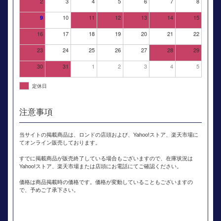
2
3
4
5
6
7
8
10
11
12
13
14
15
9
16
17
18
19
20
21
22
23
24
25
26
27
28
29
30
31
1
2
3
4
5
定休日
注意事項
当サイトの掲載商品は、ロンドの店頭および、Yahoo!ストア、楽天市場に
てオンライン販売しております。
すでに掲載商品が販売終了している場合もございますので、在庫状況は
Yahoo!ストア、楽天市場または店頭にお電話にてご確認ください。
価格は商品掲載時の価格です。価格が変動していることもございますの
で、予めご了承下さい。