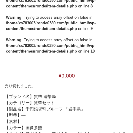
/home/xs783003/ronde0380.com/public_html/wp-
content/themes/ronde/item-details.php
on line
8
Warning
: Trying to access array offset on false in
/home/xs783003/ronde0380.com/public_html/wp-
content/themes/ronde/item-details.php
on line
9
Warning
: Trying to access array offset on false in
/home/xs783003/ronde0380.com/public_html/wp-
content/themes/ronde/item-details.php
on line
10
¥9,000
売り切れました。
【ブランド名】貨幣 造幣局
【カテゴリー】貨幣セット
【製品名】千円銀貨幣プルーフ 「岩手県」
【型番】―
【素材】―
【カラー】画像参照