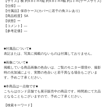
【サイズ】横 約9.8ｃｍ×縦 約9.8ｃｍ×幅 約1ｃｍ(ケースサイズ)
【仕様】―
【付属品】保存ケース(カバーに若干の角スレあり)
【商品程度】SA
【状態】ー
【コメント】―
【参考定価】―
■付属品について■
表記または、写真に掲載のないものは付属しておりません。
■画像について■
掲載している商品画像の色合いは、ご覧のモニター環境や、撮影
時の光加減により、実際の色合いと若干異なる場合もございま
す。予めご了承ください。
■本商品は一点物です■
こちらはロンド店舗でも展示販売中の商品です。時間差にて欠品
となることもございますので、予めご了承ください。
【検索キーワード】