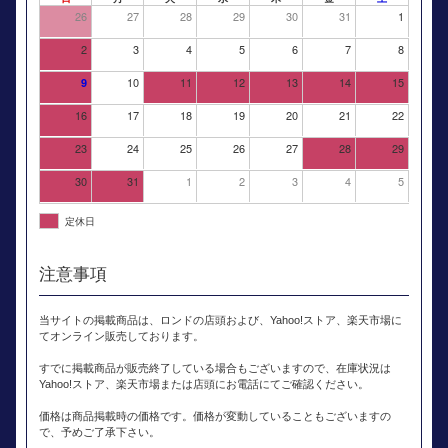
26
27
28
29
30
31
1
2
3
4
5
6
7
8
10
11
12
13
14
15
9
16
17
18
19
20
21
22
23
24
25
26
27
28
29
30
31
1
2
3
4
5
定休日
注意事項
当サイトの掲載商品は、ロンドの店頭および、Yahoo!ストア、楽天市場に
てオンライン販売しております。
すでに掲載商品が販売終了している場合もございますので、在庫状況は
Yahoo!ストア、楽天市場または店頭にお電話にてご確認ください。
価格は商品掲載時の価格です。価格が変動していることもございますの
で、予めご了承下さい。