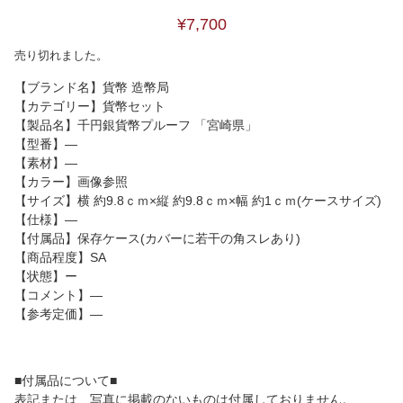
¥7,700
売り切れました。
【ブランド名】貨幣 造幣局
【カテゴリー】貨幣セット
【製品名】千円銀貨幣プルーフ 「宮崎県」
【型番】―
【素材】―
【カラー】画像参照
【サイズ】横 約9.8ｃｍ×縦 約9.8ｃｍ×幅 約1ｃｍ(ケースサイズ)
【仕様】―
【付属品】保存ケース(カバーに若干の角スレあり)
【商品程度】SA
【状態】ー
【コメント】―
【参考定価】―
■付属品について■
表記または、写真に掲載のないものは付属しておりません。