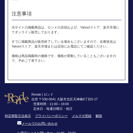
注意事項
当サイトの掲載商品は、ロンドの店頭および、Yahoo!ストア、楽天市場に
てオンライン販売しております。
すでに掲載商品が販売終了している場合もございますので、在庫状況は
Yahoo!ストア、楽天市場または店頭にお電話にてご確認ください。
価格は商品掲載時の価格です。価格が変動していることもございますの
で、予めご了承下さい。
Ronde | ロンド
住所 〒530-0041 大阪市北区天神橋6丁目5-17
営業時間：11:00～19:00
定休日：毎週日曜日・祝日
特定商取引法表示
プライバシーポリシー
メルマガ登録
解除
メールでのお問い合わせ
お電話によるお問い合せ：11:00～19:00