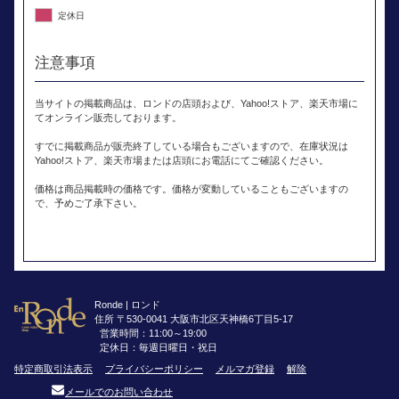
定休日
注意事項
当サイトの掲載商品は、ロンドの店頭および、Yahoo!ストア、楽天市場に
てオンライン販売しております。
すでに掲載商品が販売終了している場合もございますので、在庫状況は
Yahoo!ストア、楽天市場または店頭にお電話にてご確認ください。
価格は商品掲載時の価格です。価格が変動していることもございますの
で、予めご了承下さい。
Ronde | ロンド
住所 〒530-0041 大阪市北区天神橋6丁目5-17
営業時間：11:00～19:00
定休日：毎週日曜日・祝日
特定商取引法表示
プライバシーポリシー
メルマガ登録
解除
メールでのお問い合わせ