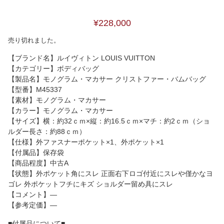
¥228,000
売り切れました。
【ブランド名】ルイヴィトン LOUIS VUITTON
【カテゴリー】ボディバッグ
【製品名】モノグラム・マカサー クリストファー・バムバッグ
【型番】M45337
【素材】モノグラム・マカサー
【カラー】モノグラム・マカサー
【サイズ】横：約32ｃｍ×縦：約16.5ｃｍ×マチ：約2ｃｍ（ショ
ルダー長さ：約88ｃｍ）
【仕様】外ファスナーポケット×1、外ポケット×1
【付属品】保存袋
【商品程度】中古A
【状態】外ポケット角にスレ 正面右下ロゴ付近にスレや僅かなヨ
ゴレ 外ポケットフチにキズ ショルダー留め具にスレ
【コメント】―
【参考定価】―
■付属品について■