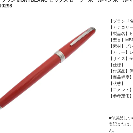
ブラン MONTBLANC ピックス ローラーボールペン ボールペン 
J0298
【ブランド名
【カテゴリ
【製品名】ピ
【型番】MB1
【素材】プ
【カラー】レ
【サイズ】全長
【仕様】―
【付属品】
【商品程度】
【状態】―
【コメント
【参考定価
■付属品につ
表記または
ん。