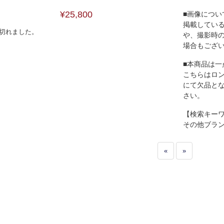
¥25,800
■画像につい
掲載してい
切れました。
や、撮影時
場合もござ
■本商品は一
こちらはロ
にて欠品と
さい。
【検索キー
その他ブラ
«
»