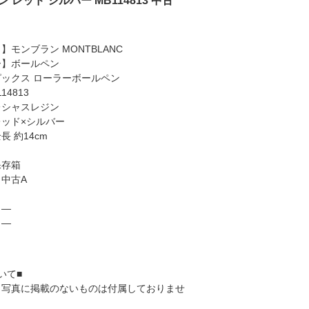
レッド シルバー MB114813 中古
】モンブラン MONTBLANC
ー】ボールペン
ックス ローラーボールペン
14813
レシャスレジン
ッド×シルバー
 約14cm
保存箱
中古A
】―
】―
いて■
、写真に掲載のないものは付属しておりませ