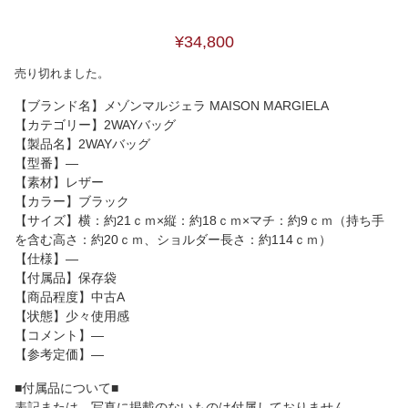
¥34,800
売り切れました。
【ブランド名】メゾンマルジェラ MAISON MARGIELA
【カテゴリー】2WAYバッグ
【製品名】2WAYバッグ
【型番】―
【素材】レザー
【カラー】ブラック
【サイズ】横：約21ｃｍ×縦：約18ｃｍ×マチ：約9ｃｍ（持ち手
を含む高さ：約20ｃｍ、ショルダー長さ：約114ｃｍ）
【仕様】―
【付属品】保存袋
【商品程度】中古A
【状態】少々使用感
【コメント】―
【参考定価】―
■付属品について■
表記または、写真に掲載のないものは付属しておりません。