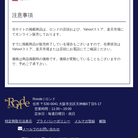
注意事項
当サイトの掲載商品は、ロンドの店頭および、Yahoo!ストア、楽天市場に
てオンライン販売しております。
すでに掲載商品が販売終了している場合もございますので、在庫状況は
Yahoo!ストア、楽天市場または店頭にお電話にてご確認ください。
価格は商品掲載時の価格です。価格が変動していることもございますの
で、予めご了承下さい。
Ronde | ロンド
住所 〒530-0041 大阪市北区天神橋6丁目5-17
営業時間：11:00～19:00
定休日：毎週日曜日・祝日
特定商取引法表示
プライバシーポリシー
メルマガ登録
解除
メールでのお問い合わせ