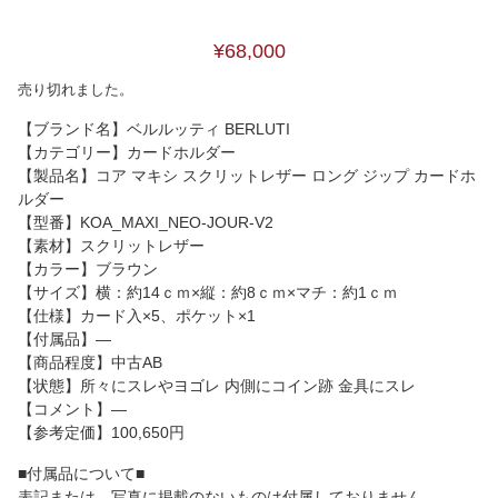
¥68,000
売り切れました。
【ブランド名】ベルルッティ BERLUTI
【カテゴリー】カードホルダー
【製品名】コア マキシ スクリットレザー ロング ジップ カードホ
ルダー
【型番】KOA_MAXI_NEO-JOUR-V2
【素材】スクリットレザー
【カラー】ブラウン
【サイズ】横：約14ｃｍ×縦：約8ｃｍ×マチ：約1ｃｍ
【仕様】カード入×5、ポケット×1
【付属品】―
【商品程度】中古AB
【状態】所々にスレやヨゴレ 内側にコイン跡 金具にスレ
【コメント】―
【参考定価】100,650円
■付属品について■
表記または、写真に掲載のないものは付属しておりません。