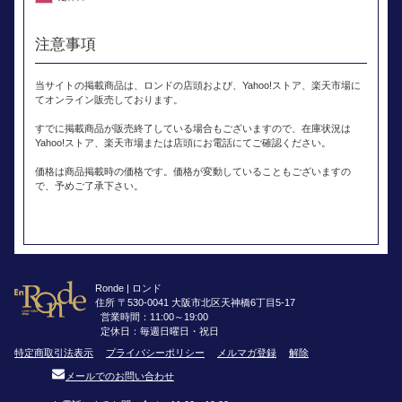
注意事項
当サイトの掲載商品は、ロンドの店頭および、Yahoo!ストア、楽天市場に
てオンライン販売しております。
すでに掲載商品が販売終了している場合もございますので、在庫状況は
Yahoo!ストア、楽天市場または店頭にお電話にてご確認ください。
価格は商品掲載時の価格です。価格が変動していることもございますの
で、予めご了承下さい。
Ronde | ロンド
住所 〒530-0041 大阪市北区天神橋6丁目5-17
営業時間：11:00～19:00
定休日：毎週日曜日・祝日
特定商取引法表示
プライバシーポリシー
メルマガ登録
解除
メールでのお問い合わせ