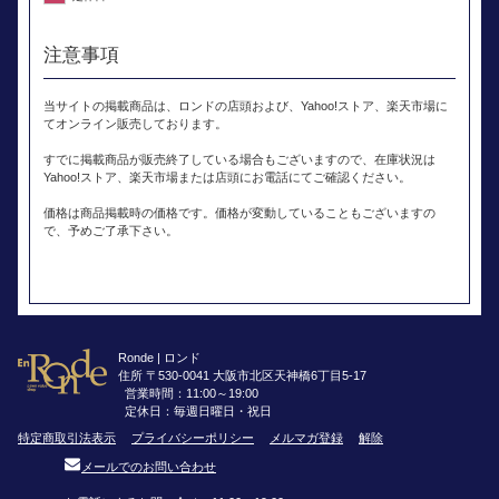
注意事項
当サイトの掲載商品は、ロンドの店頭および、Yahoo!ストア、楽天市場に
てオンライン販売しております。
すでに掲載商品が販売終了している場合もございますので、在庫状況は
Yahoo!ストア、楽天市場または店頭にお電話にてご確認ください。
価格は商品掲載時の価格です。価格が変動していることもございますの
で、予めご了承下さい。
Ronde | ロンド
住所 〒530-0041 大阪市北区天神橋6丁目5-17
営業時間：11:00～19:00
定休日：毎週日曜日・祝日
特定商取引法表示
プライバシーポリシー
メルマガ登録
解除
メールでのお問い合わせ