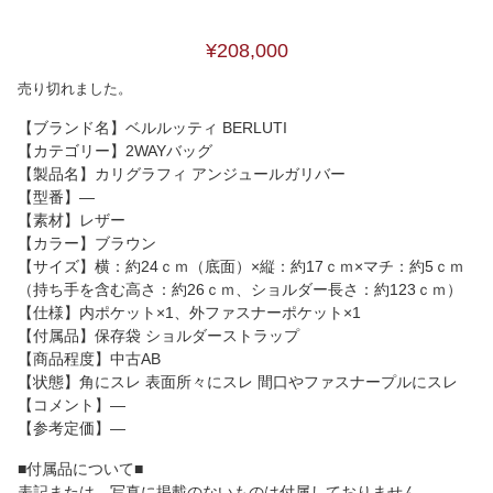
¥208,000
売り切れました。
【ブランド名】ベルルッティ BERLUTI
【カテゴリー】2WAYバッグ
【製品名】カリグラフィ アンジュールガリバー
【型番】―
【素材】レザー
【カラー】ブラウン
【サイズ】横：約24ｃｍ（底面）×縦：約17ｃｍ×マチ：約5ｃｍ
（持ち手を含む高さ：約26ｃｍ、ショルダー長さ：約123ｃｍ）
【仕様】内ポケット×1、外ファスナーポケット×1
【付属品】保存袋 ショルダーストラップ
【商品程度】中古AB
【状態】角にスレ 表面所々にスレ 間口やファスナープルにスレ
【コメント】―
【参考定価】―
■付属品について■
表記または、写真に掲載のないものは付属しておりません。