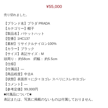
¥55,000
売り切れました。
【ブランド名】プラダ PRADA
【カテゴリー】帽子
【製品名】バケットハット
【型番】1HC137
【素材】リサイクルナイロン100%
【カラー】ブラック
【サイズ】表記サイズ：M
頭周り： 約58cm 鍔幅： 約5.5cm
【仕様】
【付属品】―
【商品程度】中古A
【状態】表面所々に少々ヨゴレ スベリにスレやヨゴレ
【コメント】―
【参考定価】99,000円
■付属品について■
表記または、写真に掲載のないものは付属しておりません。