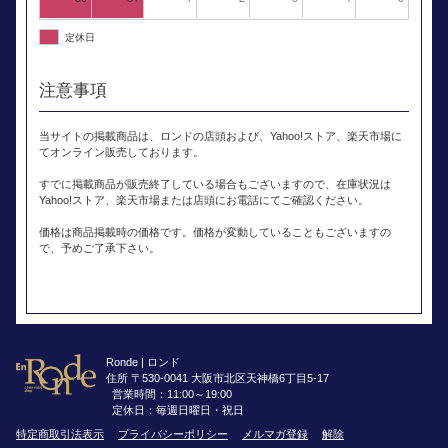
定休日
注意事項
当サイトの掲載商品は、ロンドの店頭および、Yahoo!ストア、楽天市場に
てオンライン販売しております。
すでに掲載商品が販売終了している場合もございますので、在庫状況は
Yahoo!ストア、楽天市場または店頭にお電話にてご確認ください。
価格は商品掲載時の価格です。価格が変動していることもございますの
で、予めご了承下さい。
Ronde | ロンド
住所 〒530-0041 大阪市北区天神橋6丁目5-17
営業時間：11:00～19:00
定休日：毎週日曜日・祝日
特定商取引法表示
プライバシーポリシー
メルマガ登録
解除