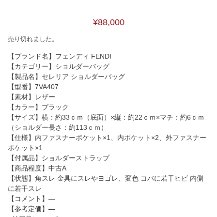
¥88,000
売り切れました。
【ブランド名】フェンディ FENDI
【カテゴリー】ショルダーバッグ
【製品名】セレリア ショルダーバッグ
【型番】7VA407
【素材】レザー
【カラー】ブラック
【サイズ】横：約33ｃｍ（底面）×縦：約22ｃｍ×マチ：約6ｃｍ
（ショルダー長さ：約113ｃｍ）
【仕様】内ファスナーポケット×1、内ポケット×2、外ファスナー
ポケット×1
【付属品】ショルダーストラップ
【商品程度】中古A
【状態】角スレ 金具にスレやヨゴレ、変色 コバに若干ヒビ 内側
に若干スレ
【コメント】―
【参考定価】―