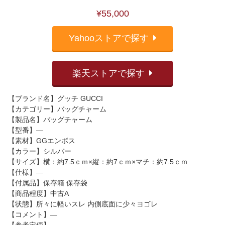
¥55,000
Yahooストアで探す
楽天ストアで探す
【ブランド名】グッチ GUCCI
【カテゴリー】バッグチャーム
【製品名】バッグチャーム
【型番】―
【素材】GGエンボス
【カラー】シルバー
【サイズ】横：約7.5ｃｍ×縦：約7ｃｍ×マチ：約7.5ｃｍ
【仕様】―
【付属品】保存箱 保存袋
【商品程度】中古A
【状態】所々に軽いスレ 内側底面に少々ヨゴレ
【コメント】―