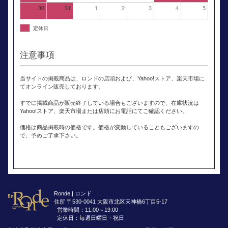
30
31
1
2
3
4
5
定休日
注意事項
当サイトの掲載商品は、ロンドの店頭および、Yahoo!ストア、楽天市場に
てオンライン販売しております。
すでに掲載商品が販売終了している場合もございますので、在庫状況は
Yahoo!ストア、楽天市場または店頭にお電話にてご確認ください。
価格は商品掲載時の価格です。価格が変動していることもございますの
で、予めご了承下さい。
Ronde | ロンド
住所 〒530-0041 大阪市北区天神橋6丁目5-17
営業時間：11:00～19:00
定休日：毎週日曜日・祝日