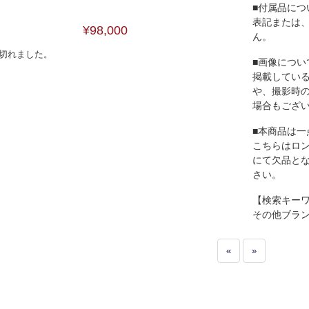
■付属品につ
表記または
¥98,000
ん。
切れました。
■画像につい
掲載してい
や、撮影時
場合もござ
■本商品は一
こちらはロ
にて欠品と
さい。
【検索キー
その他ブラ
«
»