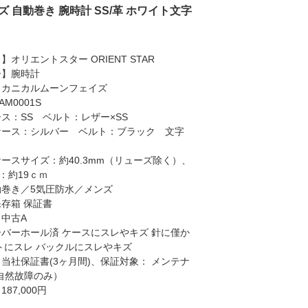
ズ 自動巻き 腕時計 SS/革 ホワイト文字
オリエントスター ORIENT STAR
ー】腕時計
メカニカルムーンフェイズ
M0001S
ス：SS ベルト：レザー×SS
ケース：シルバー ベルト：ブラック 文字
ト
ースサイズ：約40.3mm（リューズ除く）、
)：約19ｃｍ
動巻き／5気圧防水／メンズ
存箱 保証書
中古A
バーホール済 ケースにスレやキズ 針に僅か
トにスレ バックルにスレやキズ
当社保証書(3ヶ月間)、保証対象： メンテナ
自然故障のみ）
87,000円