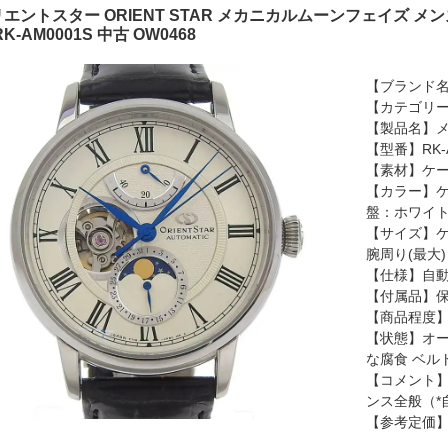
エントスター ORIENT STAR メカニカルムーンフェイズ メン
RK-AM0001S 中古 OW0468
【ブランド名】
【カテゴリ
【製品名】
【型番】RK-A
【素材】ケー
【カラー】
盤：ホワイ
【サイズ】ケ
腕周り(最大
【仕様】自
【付属品】保
【商品程度】
【状態】オー
な腐食 ベル
【コメント】
ンス全般（*
【参考定価】1