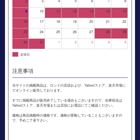
2
3
4
5
6
7
8
10
11
12
13
14
15
9
16
17
18
19
20
21
22
23
24
25
26
27
28
29
30
31
1
2
3
4
5
定休日
注意事項
当サイトの掲載商品は、ロンドの店頭および、Yahoo!ストア、楽天市場に
てオンライン販売しております。
すでに掲載商品が販売終了している場合もございますので、在庫状況は
Yahoo!ストア、楽天市場または店頭にお電話にてご確認ください。
価格は商品掲載時の価格です。価格が変動していることもございますの
で、予めご了承下さい。