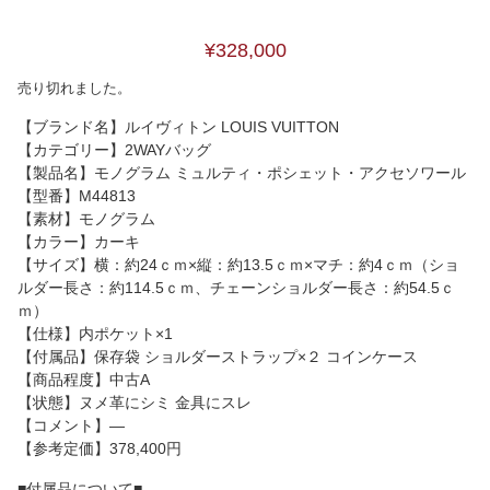
¥328,000
売り切れました。
【ブランド名】ルイヴィトン LOUIS VUITTON
【カテゴリー】2WAYバッグ
【製品名】モノグラム ミュルティ・ポシェット・アクセソワール
【型番】M44813
【素材】モノグラム
【カラー】カーキ
【サイズ】横：約24ｃｍ×縦：約13.5ｃｍ×マチ：約4ｃｍ（ショ
ルダー長さ：約114.5ｃｍ、チェーンショルダー長さ：約54.5ｃ
ｍ）
【仕様】内ポケット×1
【付属品】保存袋 ショルダーストラップ×２ コインケース
【商品程度】中古A
【状態】ヌメ革にシミ 金具にスレ
【コメント】―
【参考定価】378,400円
■付属品について■