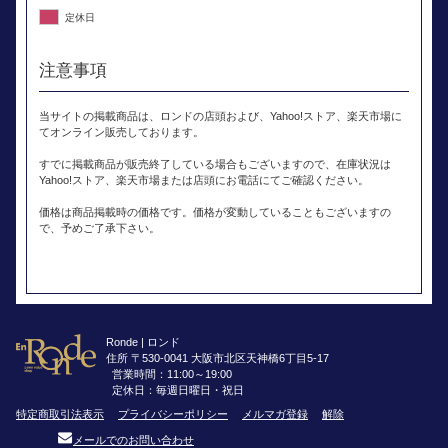
定休日
注意事項
当サイトの掲載商品は、ロンドの店頭および、Yahoo!ストア、楽天市場に
てオンライン販売しております。
すでに掲載商品が販売終了している場合もございますので、在庫状況は
Yahoo!ストア、楽天市場または店頭にお電話にてご確認ください。
価格は商品掲載時の価格です。価格が変動していることもございますの
で、予めご了承下さい。
Ronde | ロンド
住所 〒530-0041 大阪市北区天神橋6丁目5-17
営業時間：11:00～19:00
定休日：毎週日曜日・祝日
特定商取引法表示
プライバシーポリシー
メルマガ登録
解除
メールでのお問い合わせ