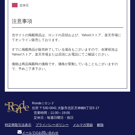
定休日
注意事項
当サイトの掲載商品は、ロンドの店頭および、Yahoo!ストア、楽天市場に
てオンライン販売しております。
すでに掲載商品が販売終了している場合もございますので、在庫状況は
Yahoo!ストア、楽天市場または店頭にお電話にてご確認ください。
価格は商品掲載時の価格です。価格が変動していることもございますの
で、予めご了承下さい。
Ronde | ロンド
住所 〒530-0041 大阪市北区天神橋6丁目5-17
営業時間：11:00～19:00
定休日：毎週日曜日・祝日
特定商取引法表示
プライバシーポリシー
メルマガ登録
解除
メールでのお問い合わせ