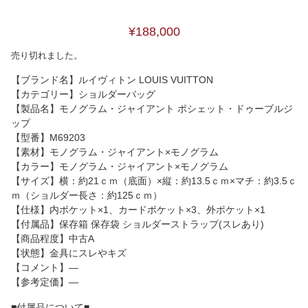
¥188,000
売り切れました。
【ブランド名】ルイヴィトン LOUIS VUITTON
【カテゴリー】ショルダーバッグ
【製品名】モノグラム・ジャイアント ポシェット・ドゥーブルジ
ップ
【型番】M69203
【素材】モノグラム・ジャイアント×モノグラム
【カラー】モノグラム・ジャイアント×モノグラム
【サイズ】横：約21ｃｍ（底面）×縦：約13.5ｃｍ×マチ：約3.5ｃ
ｍ（ショルダー長さ：約125ｃｍ）
【仕様】内ポケット×1、カードポケット×3、外ポケット×1
【付属品】保存箱 保存袋 ショルダーストラップ(スレあり)
【商品程度】中古A
【状態】金具にスレやキズ
【コメント】―
【参考定価】―
■付属品について■