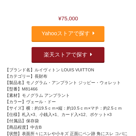
¥75,000
Yahooストアで探す
楽天ストアで探す
【ブランド名】ルイヴィトン LOUIS VUITTON
【カテゴリー】長財布
【製品名】モノグラム・アンプラント ジッピー・ウォレット
【型番】M81466
【素材】モノグラム アンプラント
【カラー】ヴェール・ドー
【サイズ】横：約19.5ｃｍ×縦：約10.5ｃｍ×マチ：約2.5ｃｍ
【仕様】札入×3、小銭入×1、カード入×12、ポケット×3
【付属品】保存袋
【商品程度】中古B
【状態】表面所々にスレや小キズ 正面にペン跡 角にスレ コバに