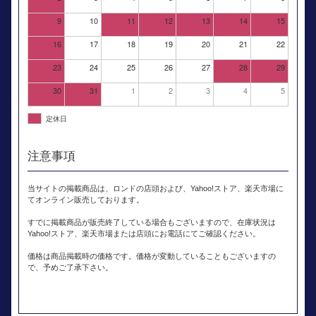
9
10
11
12
13
14
15
16
17
18
19
20
21
22
23
24
25
26
27
28
29
30
31
1
2
3
4
5
定休日
注意事項
当サイトの掲載商品は、ロンドの店頭および、Yahoo!ストア、楽天市場に
てオンライン販売しております。
すでに掲載商品が販売終了している場合もございますので、在庫状況は
Yahoo!ストア、楽天市場または店頭にお電話にてご確認ください。
価格は商品掲載時の価格です。価格が変動していることもございますの
で、予めご了承下さい。