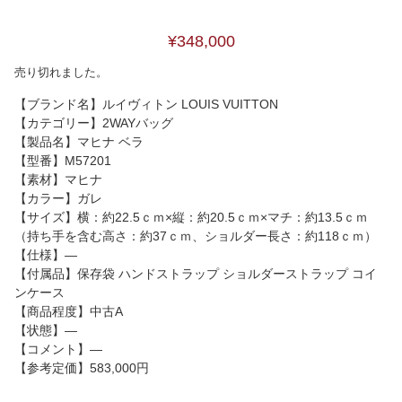
¥348,000
売り切れました。
【ブランド名】ルイヴィトン LOUIS VUITTON
【カテゴリー】2WAYバッグ
【製品名】マヒナ ベラ
【型番】M57201
【素材】マヒナ
【カラー】ガレ
【サイズ】横：約22.5ｃｍ×縦：約20.5ｃｍ×マチ：約13.5ｃｍ
（持ち手を含む高さ：約37ｃｍ、ショルダー長さ：約118ｃｍ）
【仕様】―
【付属品】保存袋 ハンドストラップ ショルダーストラップ コイ
ンケース
【商品程度】中古A
【状態】―
【コメント】―
【参考定価】583,000円