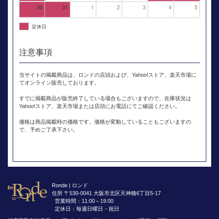
30
31
1
2
3
4
5
定休日
注意事項
当サイトの掲載商品は、ロンドの店頭および、Yahoo!ストア、楽天市場に
てオンライン販売しております。
すでに掲載商品が販売終了している場合もございますので、在庫状況は
Yahoo!ストア、楽天市場または店頭にお電話にてご確認ください。
価格は商品掲載時の価格です。価格が変動していることもございますの
で、予めご了承下さい。
Ronde | ロンド
住所 〒530-0041 大阪市北区天神橋6丁目5-17
営業時間：11:00～19:00
定休日：毎週日曜日・祝日