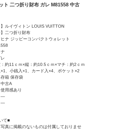
ト 二つ折り財布 ガレ M81558 中古
ルイヴィトン LOUIS VUITTON
ー】二つ折り財布
ヒナ ジッピーコンパクトウォレット
558
ヒナ
ガレ
：約11ｃｍ×縦：約10.5ｃｍ×マチ：約2ｃｍ
×1、小銭入×1、カード入×4、ポケット×2
存箱 保存袋
中古A
々使用感あり
】―
】―
いて■
、写真に掲載のないものは付属しておりませ