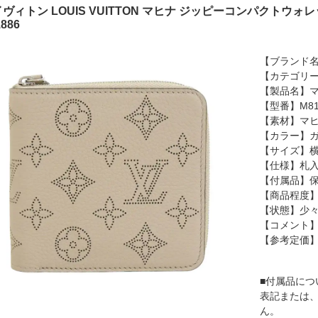
ヴィトン LOUIS VUITTON マヒナ ジッピーコンパクトウォレッ
886
【ブランド名】
【カテゴリ
【製品名】マ
【型番】M81
【素材】マ
【カラー】
【サイズ】横
【仕様】札入
【付属品】保
【商品程度】
【状態】少
【コメント
【参考定価
■付属品につ
表記または
ん。