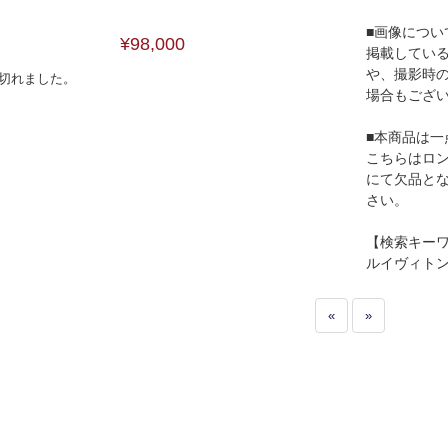
■画像につい
¥98,000
掲載してい
や、撮影時
切れました。
場合もござ
■本商品は一
こちらはロ
にて欠品と
さい。
【検索キー
ルイヴィト
«
»