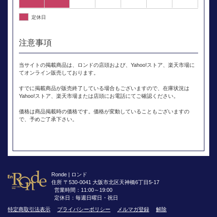
定休日
注意事項
当サイトの掲載商品は、ロンドの店頭および、Yahoo!ストア、楽天市場に
てオンライン販売しております。
すでに掲載商品が販売終了している場合もございますので、在庫状況は
Yahoo!ストア、楽天市場または店頭にお電話にてご確認ください。
価格は商品掲載時の価格です。価格が変動していることもございますの
で、予めご了承下さい。
Ronde | ロンド
住所 〒530-0041 大阪市北区天神橋6丁目5-17
営業時間：11:00～19:00
定休日：毎週日曜日・祝日
特定商取引法表示
プライバシーポリシー
メルマガ登録
解除