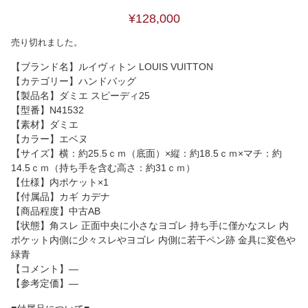
¥128,000
売り切れました。
【ブランド名】ルイヴィトン LOUIS VUITTON
【カテゴリー】ハンドバッグ
【製品名】ダミエ スピーディ25
【型番】N41532
【素材】ダミエ
【カラー】エベヌ
【サイズ】横：約25.5ｃｍ（底面）×縦：約18.5ｃｍ×マチ：約
14.5ｃｍ（持ち手を含む高さ：約31ｃｍ）
【仕様】内ポケット×1
【付属品】カギ カデナ
【商品程度】中古AB
【状態】角スレ 正面中央に小さなヨゴレ 持ち手に僅かなスレ 内
ポケット内側に少々スレやヨゴレ 内側に若干ペン跡 金具に変色や
緑青
【コメント】―
【参考定価】―