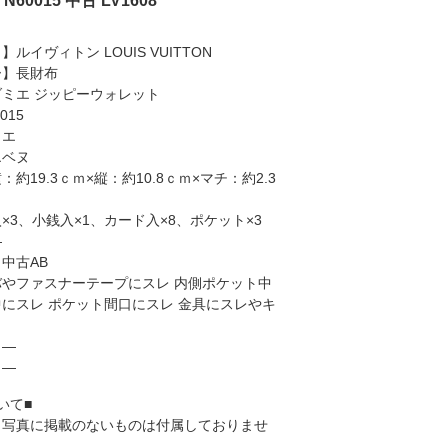
0015 中古 LV1608
ルイヴィトン LOUIS VUITTON
ー】長財布
ミエ ジッピーウォレット
015
ミエ
エベヌ
約19.3ｃｍ×縦：約10.8ｃｍ×マチ：約2.3
×3、小銭入×1、カード入×8、ポケット×3
―
中古AB
やファスナーテープにスレ 内側ポケット中
にスレ ポケット間口にスレ 金具にスレやキ
】―
】―
いて■
、写真に掲載のないものは付属しておりませ