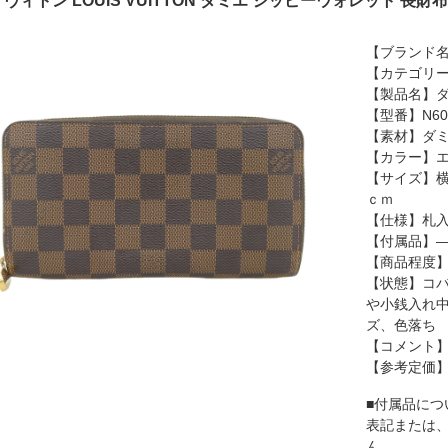
ヴィトン LOUIS VUITTON ダミエ ジッピーウォレット 長財布 N6
【ブランド名】
【カテゴリ
【製品名】ダ
【型番】N60
【素材】ダ
【カラー】
【サイズ】横：
ｃｍ
【仕様】札入
【付属品】
【商品程度】
【状態】コバ
や小銭入れ中
ズ、色落ち
【コメント
【参考定価
■付属品につ
表記または
ん。