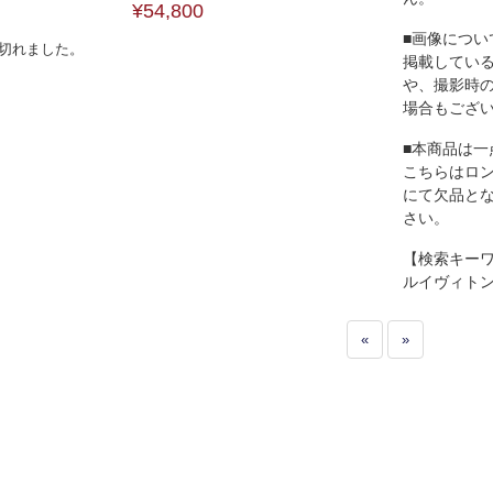
¥54,800
■画像につい
切れました。
掲載してい
や、撮影時
場合もござ
■本商品は一
こちらはロ
にて欠品と
さい。
【検索キー
ルイヴィト
«
»