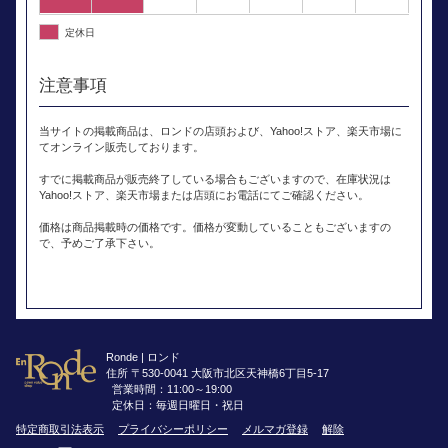
定休日
注意事項
当サイトの掲載商品は、ロンドの店頭および、Yahoo!ストア、楽天市場に
てオンライン販売しております。
すでに掲載商品が販売終了している場合もございますので、在庫状況は
Yahoo!ストア、楽天市場または店頭にお電話にてご確認ください。
価格は商品掲載時の価格です。価格が変動していることもございますの
で、予めご了承下さい。
Ronde | ロンド
住所 〒530-0041 大阪市北区天神橋6丁目5-17
営業時間：11:00～19:00
定休日：毎週日曜日・祝日
特定商取引法表示
プライバシーポリシー
メルマガ登録
解除