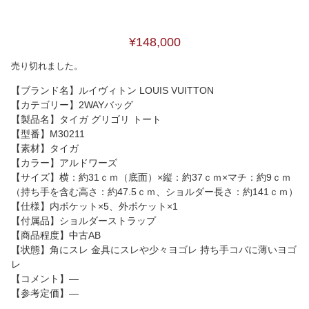
¥148,000
売り切れました。
【ブランド名】ルイヴィトン LOUIS VUITTON
【カテゴリー】2WAYバッグ
【製品名】タイガ グリゴリ トート
【型番】M30211
【素材】タイガ
【カラー】アルドワーズ
【サイズ】横：約31ｃｍ（底面）×縦：約37ｃｍ×マチ：約9ｃｍ
（持ち手を含む高さ：約47.5ｃｍ、ショルダー長さ：約141ｃｍ）
【仕様】内ポケット×5、外ポケット×1
【付属品】ショルダーストラップ
【商品程度】中古AB
【状態】角にスレ 金具にスレや少々ヨゴレ 持ち手コバに薄いヨゴ
レ
【コメント】―
【参考定価】―