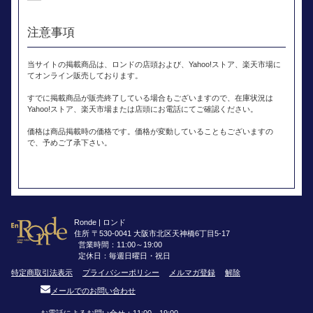
注意事項
当サイトの掲載商品は、ロンドの店頭および、Yahoo!ストア、楽天市場に
てオンライン販売しております。
すでに掲載商品が販売終了している場合もございますので、在庫状況は
Yahoo!ストア、楽天市場または店頭にお電話にてご確認ください。
価格は商品掲載時の価格です。価格が変動していることもございますの
で、予めご了承下さい。
Ronde | ロンド
住所 〒530-0041 大阪市北区天神橋6丁目5-17
営業時間：11:00～19:00
定休日：毎週日曜日・祝日
特定商取引法表示
プライバシーポリシー
メルマガ登録
解除
メールでのお問い合わせ
お電話によるお問い合せ：11:00～19:00