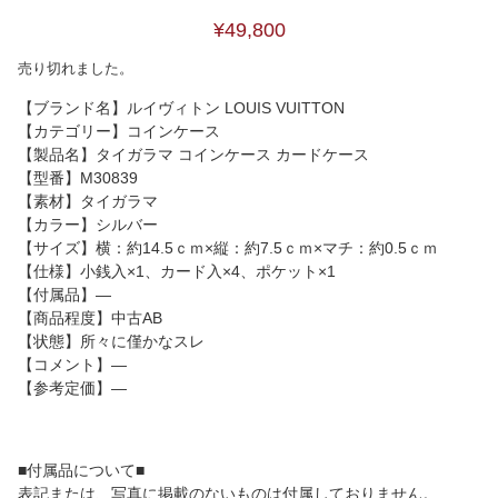
¥49,800
売り切れました。
【ブランド名】ルイヴィトン LOUIS VUITTON
【カテゴリー】コインケース
【製品名】タイガラマ コインケース カードケース
【型番】M30839
【素材】タイガラマ
【カラー】シルバー
【サイズ】横：約14.5ｃｍ×縦：約7.5ｃｍ×マチ：約0.5ｃｍ
【仕様】小銭入×1、カード入×4、ポケット×1
【付属品】―
【商品程度】中古AB
【状態】所々に僅かなスレ
【コメント】―
【参考定価】―
■付属品について■
表記または、写真に掲載のないものは付属しておりません。