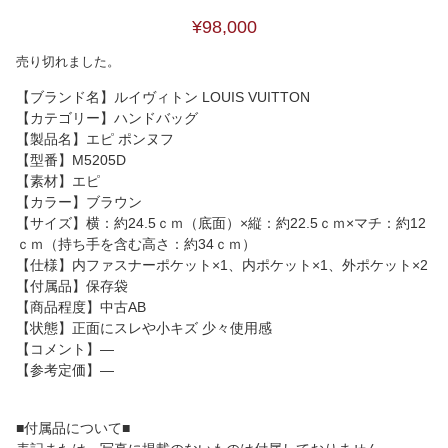
¥98,000
売り切れました。
【ブランド名】ルイヴィトン LOUIS VUITTON
【カテゴリー】ハンドバッグ
【製品名】エピ ポンヌフ
【型番】M5205D
【素材】エピ
【カラー】ブラウン
【サイズ】横：約24.5ｃｍ（底面）×縦：約22.5ｃｍ×マチ：約12
ｃｍ（持ち手を含む高さ：約34ｃｍ）
【仕様】内ファスナーポケット×1、内ポケット×1、外ポケット×2
【付属品】保存袋
【商品程度】中古AB
【状態】正面にスレや小キズ 少々使用感
【コメント】―
【参考定価】―
■付属品について■