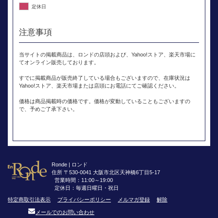
定休日
注意事項
当サイトの掲載商品は、ロンドの店頭および、Yahoo!ストア、楽天市場に
てオンライン販売しております。
すでに掲載商品が販売終了している場合もございますので、在庫状況は
Yahoo!ストア、楽天市場または店頭にお電話にてご確認ください。
価格は商品掲載時の価格です。価格が変動していることもございますの
で、予めご了承下さい。
Ronde | ロンド
住所 〒530-0041 大阪市北区天神橋6丁目5-17
営業時間：11:00～19:00
定休日：毎週日曜日・祝日
特定商取引法表示
プライバシーポリシー
メルマガ登録
解除
メールでのお問い合わせ