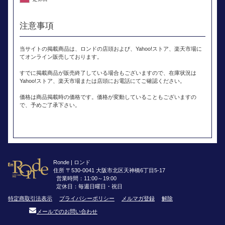
注意事項
当サイトの掲載商品は、ロンドの店頭および、Yahoo!ストア、楽天市場に
てオンライン販売しております。
すでに掲載商品が販売終了している場合もございますので、在庫状況は
Yahoo!ストア、楽天市場または店頭にお電話にてご確認ください。
価格は商品掲載時の価格です。価格が変動していることもございますの
で、予めご了承下さい。
Ronde | ロンド
住所 〒530-0041 大阪市北区天神橋6丁目5-17
営業時間：11:00～19:00
定休日：毎週日曜日・祝日
特定商取引法表示
プライバシーポリシー
メルマガ登録
解除
メールでのお問い合わせ