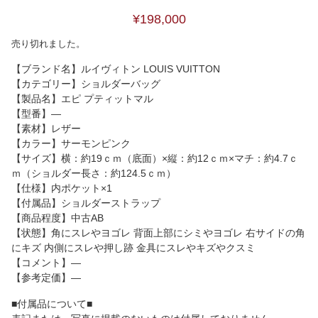
¥198,000
売り切れました。
【ブランド名】ルイヴィトン LOUIS VUITTON
【カテゴリー】ショルダーバッグ
【製品名】エピ プティットマル
【型番】―
【素材】レザー
【カラー】サーモンピンク
【サイズ】横：約19ｃｍ（底面）×縦：約12ｃｍ×マチ：約4.7ｃ
ｍ（ショルダー長さ：約124.5ｃｍ）
【仕様】内ポケット×1
【付属品】ショルダーストラップ
【商品程度】中古AB
【状態】角にスレやヨゴレ 背面上部にシミやヨゴレ 右サイドの角
にキズ 内側にスレや押し跡 金具にスレやキズやクスミ
【コメント】―
【参考定価】―
■付属品について■