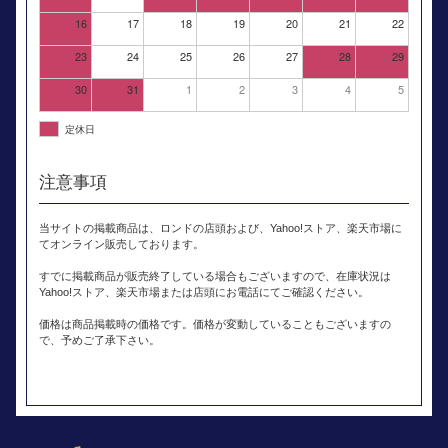
16
17
18
19
20
21
22
23
24
25
26
27
28
29
30
31
1
2
3
4
5
定休日
注意事項
当サイトの掲載商品は、ロンドの店頭および、Yahoo!ストア、楽天市場に
てオンライン販売しております。
すでに掲載商品が販売終了している場合もございますので、在庫状況は
Yahoo!ストア、楽天市場または店頭にお電話にてご確認ください。
価格は商品掲載時の価格です。価格が変動していることもございますの
で、予めご了承下さい。