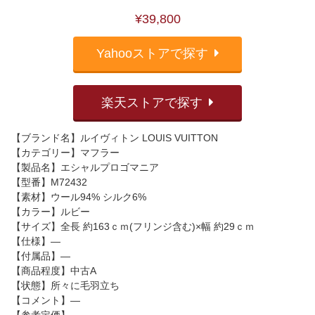
¥39,800
Yahooストアで探す
楽天ストアで探す
【ブランド名】ルイヴィトン LOUIS VUITTON
【カテゴリー】マフラー
【製品名】エシャルプロゴマニア
【型番】M72432
【素材】ウール94% シルク6%
【カラー】ルビー
【サイズ】全長 約163ｃｍ(フリンジ含む)×幅 約29ｃｍ
【仕様】―
【付属品】―
【商品程度】中古A
【状態】所々に毛羽立ち
【コメント】―