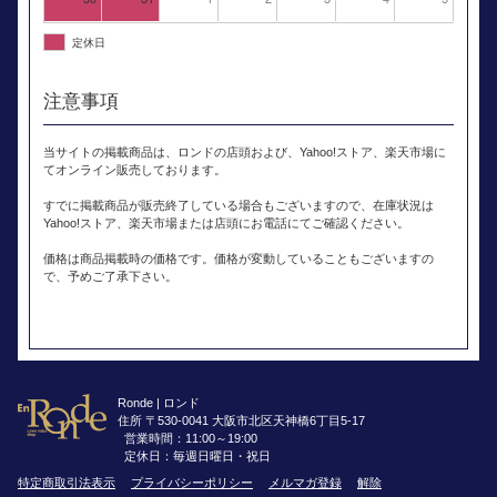
定休日
注意事項
当サイトの掲載商品は、ロンドの店頭および、Yahoo!ストア、楽天市場に
てオンライン販売しております。
すでに掲載商品が販売終了している場合もございますので、在庫状況は
Yahoo!ストア、楽天市場または店頭にお電話にてご確認ください。
価格は商品掲載時の価格です。価格が変動していることもございますの
で、予めご了承下さい。
Ronde | ロンド
住所 〒530-0041 大阪市北区天神橋6丁目5-17
営業時間：11:00～19:00
定休日：毎週日曜日・祝日
特定商取引法表示
プライバシーポリシー
メルマガ登録
解除