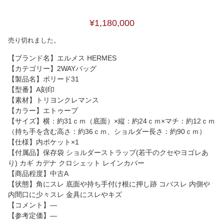
¥1,180,000
売り切れました。
【ブランド名】エルメス HERMES
【カテゴリー】2WAYバッグ
【製品名】ボリード31
【型番】A刻印
【素材】トリヨンクレマンス
【カラー】エトゥープ
【サイズ】横：約31ｃｍ（底面）×縦：約24ｃｍ×マチ：約12ｃｍ
（持ち手を含む高さ：約36ｃｍ、ショルダー長さ：約90ｃｍ）
【仕様】内ポケット×1
【付属品】保存袋 ショルダーストラップ(若干のクセやヨゴレあ
り) カギ カデナ クロシェット レインカバー
【商品程度】中古A
【状態】角にスレ 底面や持ち手付け根に押し跡 コバスレ 内側や
内間口に少々スレ 金具にスレやキズ
【コメント】―
【参考定価】―