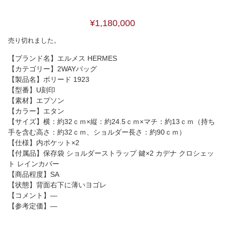
¥1,180,000
売り切れました。
【ブランド名】エルメス HERMES
【カテゴリー】2WAYバッグ
【製品名】ボリード 1923
【型番】U刻印
【素材】エプソン
【カラー】エタン
【サイズ】横：約32ｃｍ×縦：約24.5ｃｍ×マチ：約13ｃｍ（持ち
手を含む高さ：約32ｃｍ、ショルダー長さ：約90ｃｍ）
【仕様】内ポケット×2
【付属品】保存袋 ショルダーストラップ 鍵×2 カデナ クロシェッ
ト レインカバー
【商品程度】SA
【状態】背面右下に薄いヨゴレ
【コメント】―
【参考定価】―