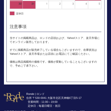
30
31
1
2
3
4
5
定休日
注意事項
当サイトの掲載商品は、ロンドの店頭および、Yahoo!ストア、楽天市場に
てオンライン販売しております。
すでに掲載商品が販売終了している場合もございますので、在庫状況は
Yahoo!ストア、楽天市場または店頭にお電話にてご確認ください。
価格は商品掲載時の価格です。価格が変動していることもございますの
で、予めご了承下さい。
Ronde | ロンド
住所 〒530-0041 大阪市北区天神橋6丁目5-17
営業時間：11:00～19:00
定休日：毎週日曜日・祝日