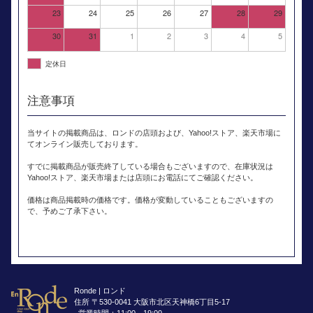
23
24
25
26
27
28
29
30
31
1
2
3
4
5
定休日
注意事項
当サイトの掲載商品は、ロンドの店頭および、Yahoo!ストア、楽天市場に
てオンライン販売しております。
すでに掲載商品が販売終了している場合もございますので、在庫状況は
Yahoo!ストア、楽天市場または店頭にお電話にてご確認ください。
価格は商品掲載時の価格です。価格が変動していることもございますの
で、予めご了承下さい。
Ronde | ロンド
住所 〒530-0041 大阪市北区天神橋6丁目5-17