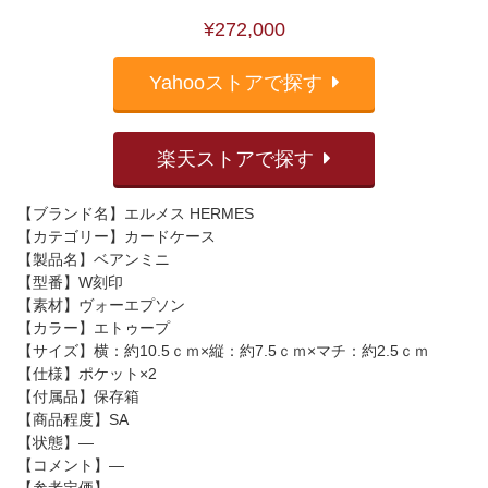
¥272,000
Yahooストアで探す
楽天ストアで探す
【ブランド名】エルメス HERMES
【カテゴリー】カードケース
【製品名】ベアンミニ
【型番】W刻印
【素材】ヴォーエプソン
【カラー】エトゥープ
【サイズ】横：約10.5ｃｍ×縦：約7.5ｃｍ×マチ：約2.5ｃｍ
【仕様】ポケット×2
【付属品】保存箱
【商品程度】SA
【状態】―
【コメント】―