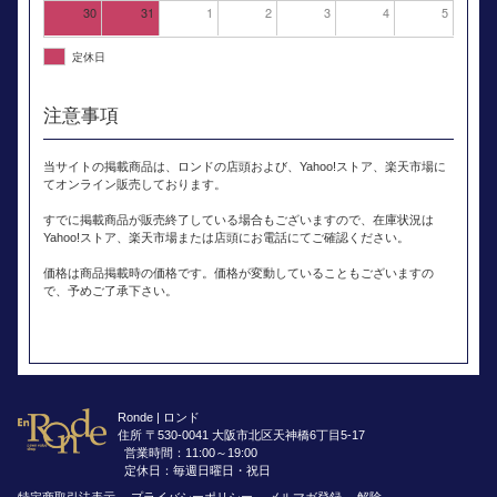
30
31
1
2
3
4
5
定休日
注意事項
当サイトの掲載商品は、ロンドの店頭および、Yahoo!ストア、楽天市場に
てオンライン販売しております。
すでに掲載商品が販売終了している場合もございますので、在庫状況は
Yahoo!ストア、楽天市場または店頭にお電話にてご確認ください。
価格は商品掲載時の価格です。価格が変動していることもございますの
で、予めご了承下さい。
Ronde | ロンド
住所 〒530-0041 大阪市北区天神橋6丁目5-17
営業時間：11:00～19:00
定休日：毎週日曜日・祝日
特定商取引法表示
プライバシーポリシー
メルマガ登録
解除