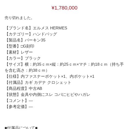
¥1,780,000
売り切れました。
【ブランド名】エルメス HERMES
【カテゴリー】ハンドバッグ
【製品名】バーキン35
【型番】□G刻印
【素材】レザー
【カラー】ブラック
【サイズ】横：約35ｃｍ×縦：約25ｃｍ×マチ：約18ｃｍ（持ち手
を含む高さ：約38ｃｍ）
【仕様】内ファスナーポケット×1、内ポケット×1
【付属品】カギ カデナ クロシェット
【商品程度】中古AB
【状態】金具や内側にスレ コバにヒビやハガレ
【コメント】―
【参考定価】―
■付属品について■