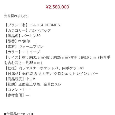
¥2,580,000
売り切れました。
【ブランド名】エルメス HERMES
【カテゴリー】ハンドバッグ
【製品名】バーキン30
【型番】□P刻印
【素材】ヴォーエプソン
【カラー】エトゥープ
【サイズ】横：約31ｃｍ×縦：約25ｃｍ×マチ：約16ｃｍ（持ち手
を含む高さ：約35ｃｍ）
【仕様】内ファスナーポケット×1、内ポケット×1
【付属品】保存袋 カギ カデナ クロシェット レインカバー
【商品程度】中古A
【状態】正面左上や角、金具にスレ
【コメント】―
【参考定価】―
■付属品について■