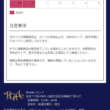
30
31
1
2
3
4
5
定休日
注意事項
当サイトの掲載商品は、ロンドの店頭および、Yahoo!ストア、楽天市場に
てオンライン販売しております。
すでに掲載商品が販売終了している場合もございますので、在庫状況は
Yahoo!ストア、楽天市場または店頭にお電話にてご確認ください。
価格は商品掲載時の価格です。価格が変動していることもございますの
で、予めご了承下さい。
Ronde | ロンド
住所 〒530-0041 大阪市北区天神橋6丁目5-17
営業時間：11:00～19:00
定休日：毎週日曜日・祝日
特定商取引法表示
プライバシーポリシー
メルマガ登録
解除