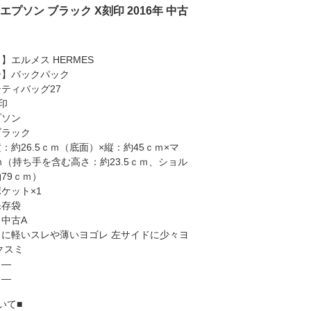
エプソン ブラック X刻印 2016年 中古
】エルメス HERMES
ー】バックパック
ティバッグ27
印
プソン
ブラック
：約26.5ｃｍ（底面）×縦：約45ｃｍ×マ
ｍ（持ち手を含む高さ：約23.5ｃｍ、ショル
79ｃｍ）
ケット×1
保存袋
中古A
に軽いスレや薄いヨゴレ 左サイドに少々ヨ
クスミ
】―
】―
いて■