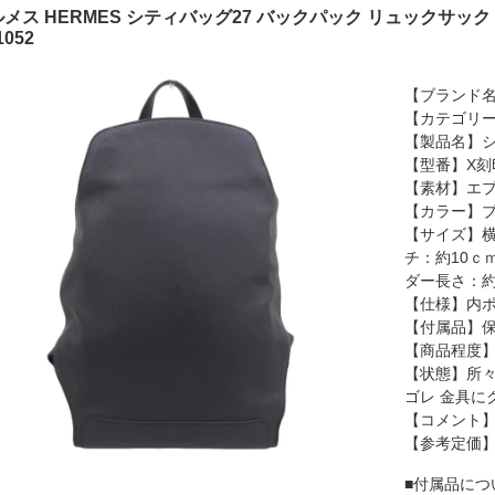
メス HERMES シティバッグ27 バックパック リュックサック 
1052
【ブランド名
【カテゴリ
【製品名】シ
【型番】X刻
【素材】エ
【カラー】
【サイズ】横
チ：約10ｃ
ダー長さ：約
【仕様】内ポ
【付属品】
【商品程度】
【状態】所々
ゴレ 金具に
【コメント
【参考定価
■付属品につ