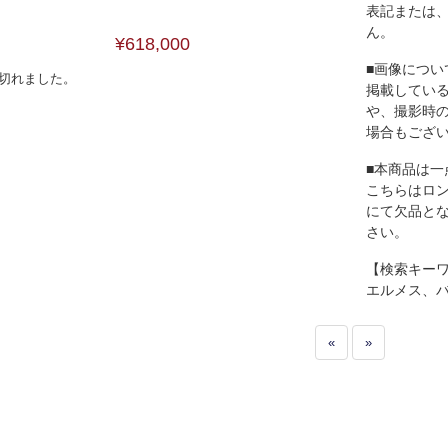
表記または
ん。
¥618,000
■画像につい
切れました。
掲載してい
や、撮影時
場合もござ
■本商品は一
こちらはロ
にて欠品と
さい。
【検索キー
エルメス、
«
»