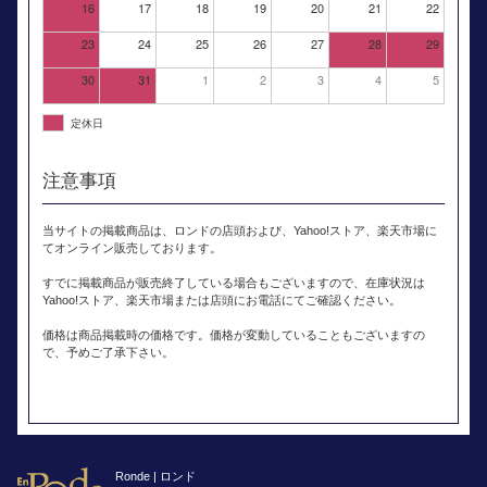
16
17
18
19
20
21
22
23
24
25
26
27
28
29
30
31
1
2
3
4
5
定休日
注意事項
当サイトの掲載商品は、ロンドの店頭および、Yahoo!ストア、楽天市場に
てオンライン販売しております。
すでに掲載商品が販売終了している場合もございますので、在庫状況は
Yahoo!ストア、楽天市場または店頭にお電話にてご確認ください。
価格は商品掲載時の価格です。価格が変動していることもございますの
で、予めご了承下さい。
Ronde | ロンド