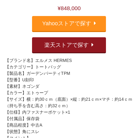
¥848,000
Yahooストアで探す
楽天ストアで探す
【ブランド名】エルメス HERMES
【カテゴリー】トートバッグ
【製品名】ガーデンパーティTPM
【型番】U刻印
【素材】ネゴンダ
【カラー】エトゥープ
【サイズ】横：約30ｃｍ（底面）×縦：約21ｃｍ×マチ：約14ｃｍ
（持ち手を含む高さ：約32ｃｍ）
【仕様】内ファスナーポケット×1
【付属品】保存袋
【商品程度】中古A
【状態】角にスレ