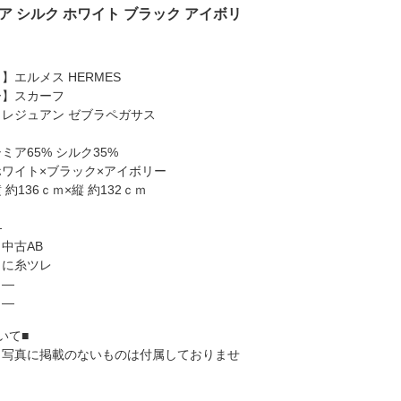
ア シルク ホワイト ブラック アイボリ
】エルメス HERMES
ー】スカーフ
レジュアン ゼブラペガサス
ミア65% シルク35%
ワイト×ブラック×アイボリー
約136ｃｍ×縦 約132ｃｍ
―
中古AB
々に糸ツレ
】―
】―
いて■
、写真に掲載のないものは付属しておりませ