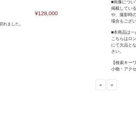
■画像につい
掲載してい
¥128,000
や、撮影時
場合もござ
切れました。
■本商品は一
こちらはロ
にて欠品と
さい。
【検索キー
小物・アク
«
»