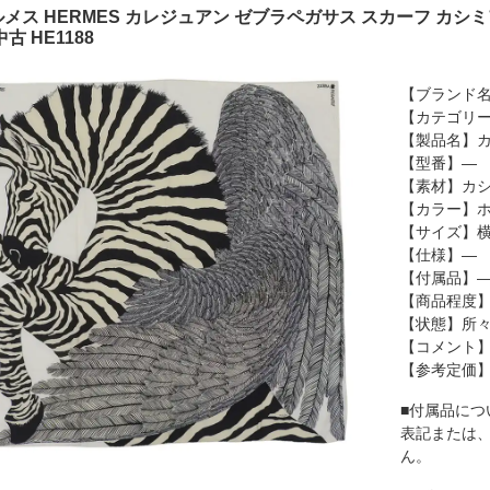
メス HERMES カレジュアン ゼブラペガサス スカーフ カシミ
中古 HE1188
【ブランド名
【カテゴリ
【製品名】カ
【型番】―
【素材】カシ
【カラー】ホ
【サイズ】横 
【仕様】―
【付属品】
【商品程度】
【状態】所
【コメント
【参考定価
■付属品につ
表記または
ん。