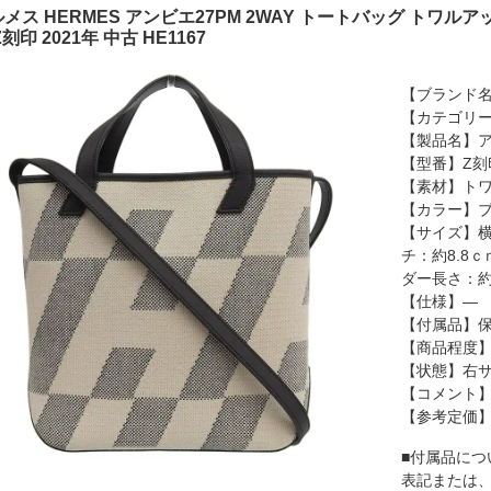
メス HERMES アンビエ27PM 2WAY トートバッグ トワル
Z刻印 2021年 中古 HE1167
【ブランド名
【カテゴリー
【製品名】ア
【型番】Z刻
【素材】トワ
【カラー】ブ
【サイズ】横
チ：約8.8
ダー長さ：約
【仕様】―
【付属品】
【商品程度】
【状態】右サ
【コメント
【参考定価
■付属品につ
表記または