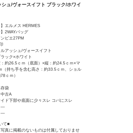
アッシュ/ヴォースイフト ブラック/ホワイ
】エルメス HERMES
】2WAYバッグ
ンビエ27PM
印
ルアッシュ/ヴォースイフト
ラック×ホワイト
：約26.5ｃｍ（底面）×縦：約24.5ｃｍ×マ
ｃｍ（持ち手を含む高さ：約33.5ｃｍ、ショル
78ｃｍ）
保存袋
中古A
イド下部や底面に少々スレ コバにスレ
】―
】―
いて■
、写真に掲載のないものは付属しておりませ