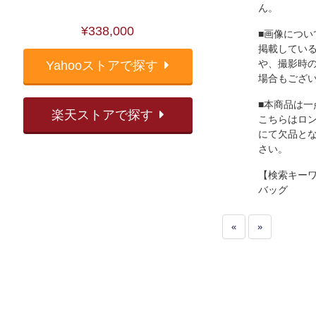
ん。
¥338,000
■画像につい
掲載してい
や、撮影時
Yahooストアで探す
場合もござ
■本商品は一
楽天ストアで探す
こちらはロ
にて欠品と
さい。
【検索キー
バッグ
«
»