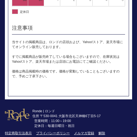
定休日
注意事項
当サイトの掲載商品は、ロンドの店頭および、Yahoo!ストア、楽天市場に
てオンライン販売しております。
すでに掲載商品が販売終了している場合もございますので、在庫状況は
Yahoo!ストア、楽天市場または店頭にお電話にてご確認ください。
価格は商品掲載時の価格です。価格が変動していることもございますの
で、予めご了承下さい。
Ronde | ロンド
住所 〒530-0041 大阪市北区天神橋6丁目5-17
営業時間：11:00～19:00
定休日：毎週日曜日・祝日
特定商取引法表示
プライバシーポリシー
メルマガ登録
解除