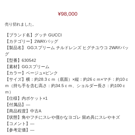
¥98,000
売り切れました。
【ブランド名】グッチ GUCCI
【カテゴリー】2WAYバッグ
【製品名】 GGスプリーム チルドレンズ ヒグチユウコ 2WAYバッ
グ
【型番】630542
【素材】GGスプリーム
【カラー】ベージュ×ピンク
【サイズ】横：約28.3ｃｍ（底面）×縦：約26ｃｍ×マチ：約10ｃ
ｍ（持ち手を含む高さ：約34.5ｃｍ、ショルダー長さ：約100ｃ
ｍ）
【仕様】内ポケット×1
【付属品】―
【商品程度】中古A
【状態】角やフチにスレや僅かなヨゴレ 留め具にスレやキズ
【コメント】―
【参考定価】―