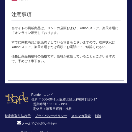
注意事項
当サイトの掲載商品は、ロンドの店頭および、Yahoo!ストア、楽天市場に
てオンライン販売しております。
すでに掲載商品が販売終了している場合もございますので、在庫状況は
Yahoo!ストア、楽天市場または店頭にお電話にてご確認ください。
価格は商品掲載時の価格です。価格が変動していることもございますの
で、予めご了承下さい。
Ronde | ロンド
住所 〒530-0041 大阪市北区天神橋6丁目5-17
営業時間：11:00～19:00
定休日：毎週日曜日・祝日
特定商取引法表示
プライバシーポリシー
メルマガ登録
解除
メールでのお問い合わせ