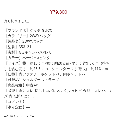
¥79,800
売り切れました。
【ブランド名】グッチ GUCCI
【カテゴリー】2WAYバッグ
【製品名】2WAYバッグ
【型番】353121
【素材】GGキャンバス×レザー
【カラー】ベージュ×ピンク
【サイズ】横：約19ｃｍ×縦：約20ｃｍ×マチ：約9.5ｃｍ（持ち
手を含む高さ：約28.5ｃｍ、ショルダー長さ(最長)：約113ｃｍ）
【仕様】内ファスナーポケット×1、内ポケット×2
【付属品】ショルダーストラップ
【商品程度】中古AB
【状態】角にスレ 持ち手コバにスレや少々ヒビ 金具にスレや小キ
ズ 内側所々にシミ
【コメント】―
【参考定価】―
■付属品について■