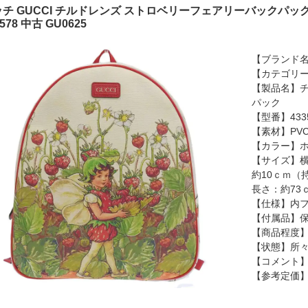
チ GUCCI チルドレンズ ストロベリーフェアリーバックパック
3578 中古 GU0625
【ブランド名
【カテゴリ
【製品名】チ
パック
【型番】433
【素材】PV
【カラー】ホ
【サイズ】横
約10ｃｍ（
長さ：約73
【仕様】内フ
【付属品】
【商品程度】
【状態】所々
【コメント
【参考定価