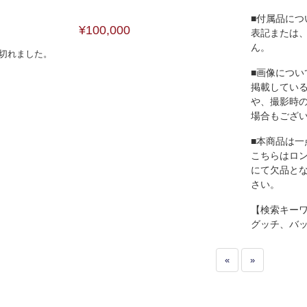
■付属品につ
¥100,000
表記または
ん。
切れました。
■画像につい
掲載してい
や、撮影時
場合もござ
■本商品は一
こちらはロ
にて欠品と
さい。
【検索キー
グッチ、バ
«
»