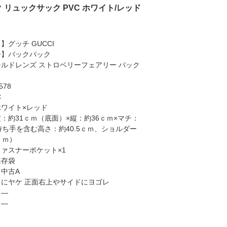
 リュックサック PVC ホワイト/レッド
】グッチ GUCCI
ー】バックパック
ルドレンズ ストロベリーフェアリー バック
578
C
ワイト×レッド
：約31ｃｍ（底面）×縦：約36ｃｍ×マチ：
持ち手を含む高さ：約40.5ｃｍ、ショルダー
ｃｍ）
ァスナーポケット×1
保存袋
中古A
にヤケ 正面右上やサイドにヨゴレ
】―
】―