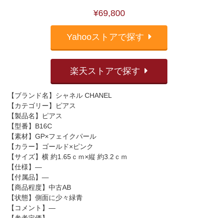
¥69,800
Yahooストアで探す
楽天ストアで探す
【ブランド名】シャネル CHANEL
【カテゴリー】ピアス
【製品名】ピアス
【型番】B16C
【素材】GP×フェイクパール
【カラー】ゴールド×ピンク
【サイズ】横 約1.65ｃｍ×縦 約3.2ｃｍ
【仕様】―
【付属品】―
【商品程度】中古AB
【状態】側面に少々緑青
【コメント】―