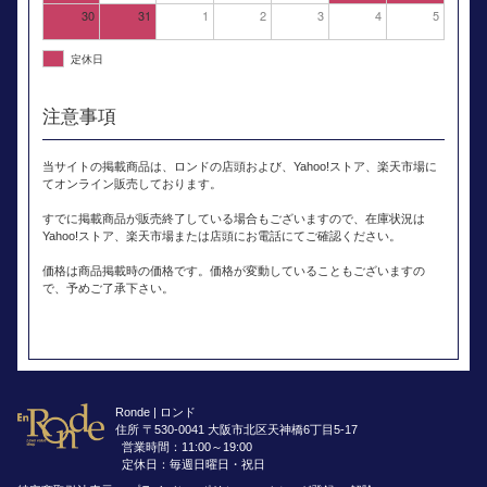
30
31
1
2
3
4
5
定休日
注意事項
当サイトの掲載商品は、ロンドの店頭および、Yahoo!ストア、楽天市場に
てオンライン販売しております。
すでに掲載商品が販売終了している場合もございますので、在庫状況は
Yahoo!ストア、楽天市場または店頭にお電話にてご確認ください。
価格は商品掲載時の価格です。価格が変動していることもございますの
で、予めご了承下さい。
Ronde | ロンド
住所 〒530-0041 大阪市北区天神橋6丁目5-17
営業時間：11:00～19:00
定休日：毎週日曜日・祝日