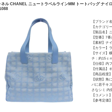
ネル CHANEL ニュートラベルラインMM トートバッグ ナイロ
1088
【ブランド名
【カテゴリ
【製品名】
【型番】7番
【素材】ナイ
【カラー】
【サイズ】横
チ：約15ｃ
【仕様】内フ
【付属品】
【商品程度】
【状態】角に
バに若干キズ
さなシミ 内
【コメント
【参考定価