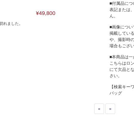
■付属品につ
表記または
¥49,800
ん。
切れました。
■画像につい
掲載してい
や、撮影時
場合もござ
■本商品は一
こちらはロ
にて欠品と
さい。
【検索キー
バッグ
«
»