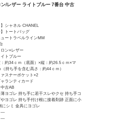
ン/レザー ライトブルー 7番台 中古
】シャネル CHANEL
ー】トートバッグ
ニュートラベルラインMM
台
ロン×レザー
ライトブルー
：約34ｃｍ（底面）×縦：約26.5ｃｍ×マ
ｍ（持ち手を含む高さ：約44ｃｍ）
ァスナーポケット×2
ギャランティカード
中古AB
薄ヨゴレ 持ち手に若干スレやクセ 持ち手コ
やヨゴレ 持ち手付け根に接着剤跡 正面に小
側にシミ 金具にヨゴレ
】―
】―