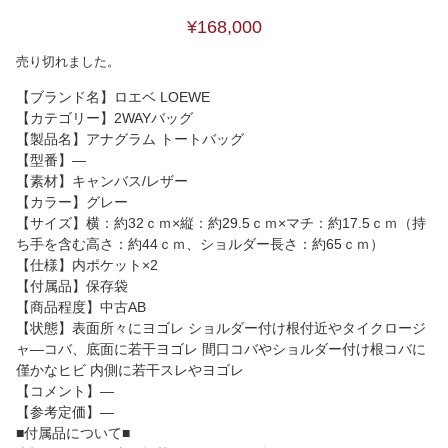
¥168,000
売り切れました。
【ブランド名】ロエベ LOEWE
【カテゴリー】2WAYバッグ
【製品名】アナグラム トートバッグ
【型番】―
【素材】キャンバス/レザー
【カラー】グレー
【サイズ】横：約32ｃｍ×縦：約29.5ｃｍ×マチ：約17.5ｃｍ（持
ち手を含む高さ：約44ｃｍ、ショルダー長さ：約65ｃｍ）
【仕様】内ポケット×2
【付属品】保存袋
【商品程度】中古AB
【状態】表面所々にヨゴレ ショルダー付け根付近やタイクロージ
ャ―コバ、底面に若干ヨゴレ 間口コバやショルダー付け根コバに
僅かなヒビ 内側に若干スレやヨゴレ
【コメント】―
【参考定価】―
■付属品について■