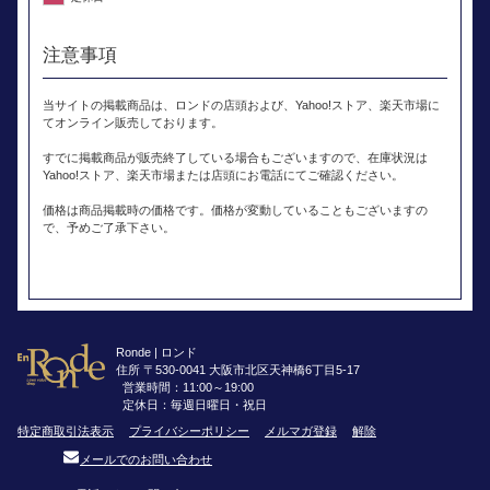
注意事項
当サイトの掲載商品は、ロンドの店頭および、Yahoo!ストア、楽天市場に
てオンライン販売しております。
すでに掲載商品が販売終了している場合もございますので、在庫状況は
Yahoo!ストア、楽天市場または店頭にお電話にてご確認ください。
価格は商品掲載時の価格です。価格が変動していることもございますの
で、予めご了承下さい。
Ronde | ロンド
住所 〒530-0041 大阪市北区天神橋6丁目5-17
営業時間：11:00～19:00
定休日：毎週日曜日・祝日
特定商取引法表示
プライバシーポリシー
メルマガ登録
解除
メールでのお問い合わせ