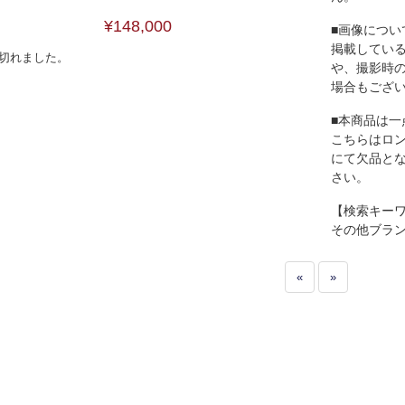
¥148,000
■画像につい
掲載してい
切れました。
や、撮影時
場合もござ
■本商品は一
こちらはロ
にて欠品と
さい。
【検索キー
その他ブラ
«
»