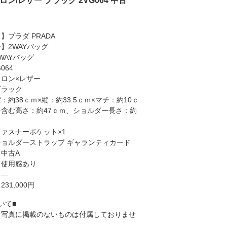
ン/レザー ブラック 2VG064 中古
】プラダ PRADA
】2WAYバッグ
WAYバッグ
064
ロン×レザー
ブラック
：約38ｃｍ×縦：約33.5ｃｍ×マチ：約10ｃ
含む高さ：約47ｃｍ、ショルダー長さ：約
ァスナーポケット×1
ョルダーストラップ ギャランティカード
中古A
々使用感あり
】―
31,000円
いて■
、写真に掲載のないものは付属しておりませ