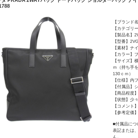
ダ PRADA 2WAYバッグ トートバッグ ショルダーバッグ ナイロ
1788
【ブランド名
【カテゴリー
【製品名】2
【型番】2VG
【素材】ナイ
【カラー】
【サイズ】横
ｍ（持ち手を
130ｃｍ）
【仕様】内フ
【付属品】シ
【商品程度】
【状態】少
【コメント
【参考定価】2
■付属品につ
表記または
ん。