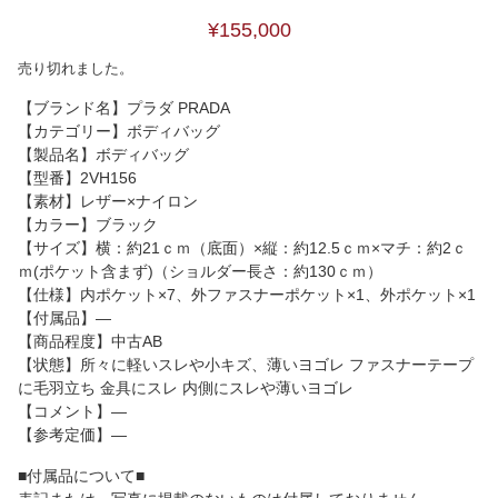
¥155,000
売り切れました。
【ブランド名】プラダ PRADA
【カテゴリー】ボディバッグ
【製品名】ボディバッグ
【型番】2VH156
【素材】レザー×ナイロン
【カラー】ブラック
【サイズ】横：約21ｃｍ（底面）×縦：約12.5ｃｍ×マチ：約2ｃ
ｍ(ポケット含まず)（ショルダー長さ：約130ｃｍ）
【仕様】内ポケット×7、外ファスナーポケット×1、外ポケット×1
【付属品】―
【商品程度】中古AB
【状態】所々に軽いスレや小キズ、薄いヨゴレ ファスナーテープ
に毛羽立ち 金具にスレ 内側にスレや薄いヨゴレ
【コメント】―
【参考定価】―
■付属品について■