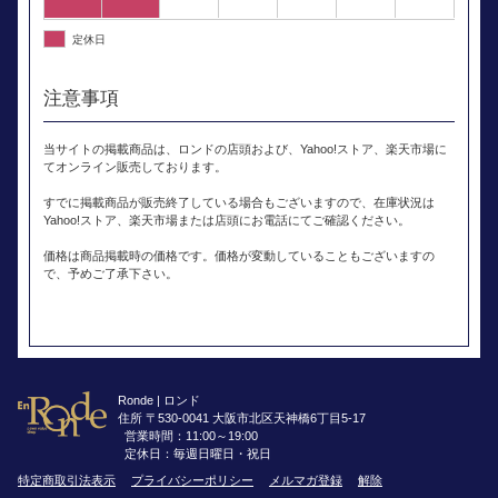
定休日
注意事項
当サイトの掲載商品は、ロンドの店頭および、Yahoo!ストア、楽天市場に
てオンライン販売しております。
すでに掲載商品が販売終了している場合もございますので、在庫状況は
Yahoo!ストア、楽天市場または店頭にお電話にてご確認ください。
価格は商品掲載時の価格です。価格が変動していることもございますの
で、予めご了承下さい。
Ronde | ロンド
住所 〒530-0041 大阪市北区天神橋6丁目5-17
営業時間：11:00～19:00
定休日：毎週日曜日・祝日
特定商取引法表示
プライバシーポリシー
メルマガ登録
解除