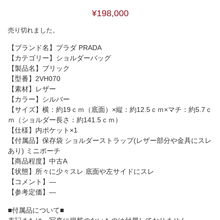
¥198,000
売り切れました。
【ブランド名】プラダ PRADA
【カテゴリー】ショルダーバッグ
【製品名】ブリック
【型番】2VH070
【素材】レザー
【カラー】シルバー
【サイズ】横：約19ｃｍ（底面）×縦：約12.5ｃｍ×マチ：約5.7ｃ
ｍ（ショルダー長さ：約141.5ｃｍ）
【仕様】内ポケット×1
【付属品】保存袋 ショルダーストラップ(レザー部分や金具にスレ
あり) ミニポーチ
【商品程度】中古A
【状態】所々に少々スレ 底面や左サイドにスレ
【コメント】―
【参考定価】―
■付属品について■