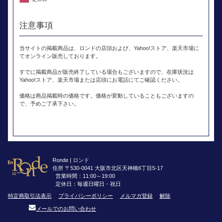
注意事項
当サイトの掲載商品は、ロンドの店頭および、Yahoo!ストア、楽天市場に
てオンライン販売しております。
すでに掲載商品が販売終了している場合もございますので、在庫状況は
Yahoo!ストア、楽天市場または店頭にお電話にてご確認ください。
価格は商品掲載時の価格です。価格が変動していることもございますの
で、予めご了承下さい。
Ronde | ロンド
住所 〒530-0041 大阪市北区天神橋6丁目5-17
営業時間：11:00～19:00
定休日：毎週日曜日・祝日
特定商取引法表示
プライバシーポリシー
メルマガ登録
解除
メールでのお問い合わせ