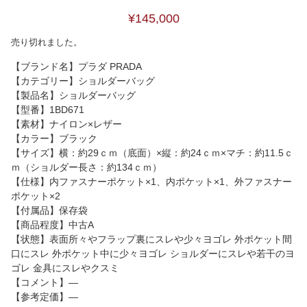
¥145,000
売り切れました。
【ブランド名】プラダ PRADA
【カテゴリー】ショルダーバッグ
【製品名】ショルダーバッグ
【型番】1BD671
【素材】ナイロン×レザー
【カラー】ブラック
【サイズ】横：約29ｃｍ（底面）×縦：約24ｃｍ×マチ：約11.5ｃ
ｍ（ショルダー長さ：約134ｃｍ）
【仕様】内ファスナーポケット×1、内ポケット×1、外ファスナー
ポケット×2
【付属品】保存袋
【商品程度】中古A
【状態】表面所々やフラップ裏にスレや少々ヨゴレ 外ポケット間
口にスレ 外ポケット中に少々ヨゴレ ショルダーにスレや若干のヨ
ゴレ 金具にスレやクスミ
【コメント】―
【参考定価】―