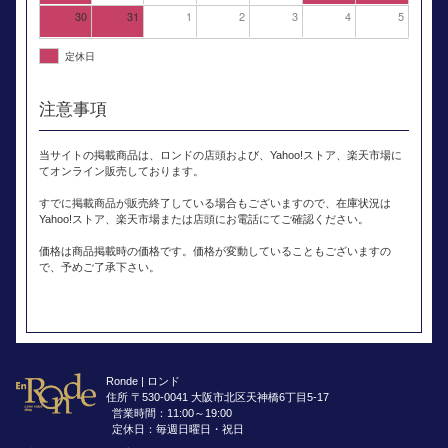
30
31
1
2
3
4
5
定休日
注意事項
当サイトの掲載商品は、ロンドの店頭および、Yahoo!ストア、楽天市場に
てオンライン販売しております。
すでに掲載商品が販売終了している場合もございますので、在庫状況は
Yahoo!ストア、楽天市場または店頭にお電話にてご確認ください。
価格は商品掲載時の価格です。価格が変動していることもございますの
で、予めご了承下さい。
Ronde | ロンド
住所 〒530-0041 大阪市北区天神橋6丁目5-17
営業時間：11:00～19:00
定休日：毎週日曜日・祝日